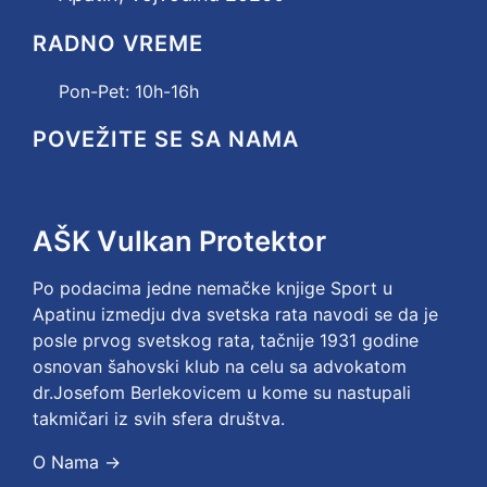
RADNO VREME
Pon-Pet:
10h-16h
POVEŽITE SE SA NAMA
AŠK Vulkan Protektor
Po podacima jedne nemačke knjige Sport u
Apatinu izmedju dva svetska rata navodi se da je
posle prvog svetskog rata, tačnije 1931 godine
osnovan šahovski klub na celu sa advokatom
dr.Josefom Berlekovicem u kome su nastupali
takmičari iz svih sfera društva.
O Nama →