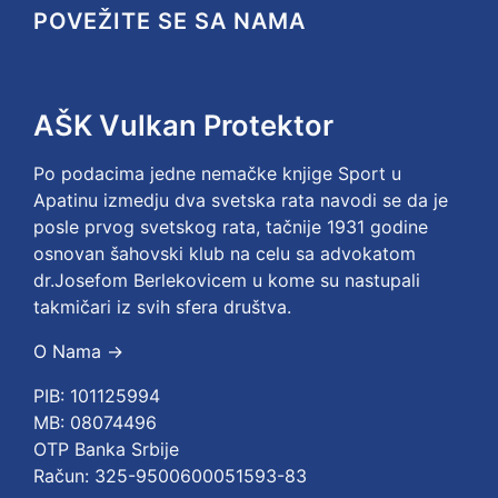
POVEŽITE SE SA NAMA
AŠK Vulkan Protektor
Po podacima jedne nemačke knjige Sport u
Apatinu izmedju dva svetska rata navodi se da je
posle prvog svetskog rata, tačnije 1931 godine
osnovan šahovski klub na celu sa advokatom
dr.Josefom Berlekovicem u kome su nastupali
takmičari iz svih sfera društva.
O Nama →
PIB: 101125994
MB: 08074496
OTP Banka Srbije
Račun: 325-9500600051593-83