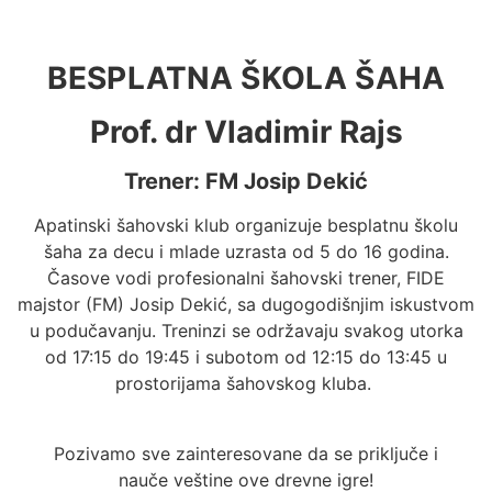
BESPLATNA ŠKOLA ŠAHA
Prof. dr Vladimir Rajs
Trener: FM Josip Dekić
Apatinski šahovski klub organizuje besplatnu školu
šaha za decu i mlade uzrasta od 5 do 16 godina.
Časove vodi profesionalni šahovski trener, FIDE
majstor (FM) Josip Dekić, sa dugogodišnjim iskustvom
u podučavanju. Treninzi se održavaju svakog utorka
od 17:15 do 19:45 i subotom od 12:15 do 13:45 u
prostorijama šahovskog kluba.
Pozivamo sve zainteresovane da se priključe i
nauče veštine ove drevne igre!