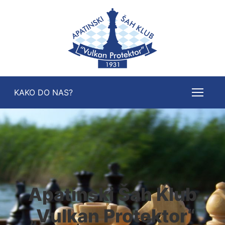
KAKO DO NAS?
Apatinski Šah Klub
„Vulkan Protektor“