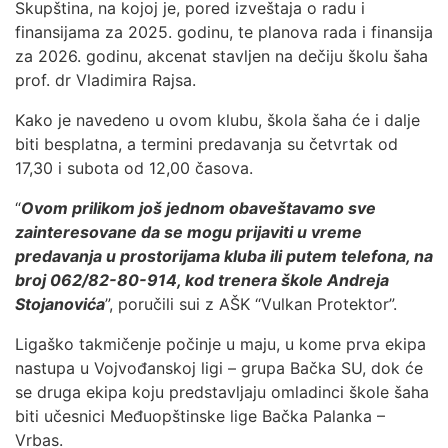
Skupština, na kojoj je, pored izveštaja o radu i
finansijama za 2025. godinu, te planova rada i finansija
za 2026. godinu, akcenat stavljen na dečiju školu šaha
prof. dr Vladimira Rajsa.
Kako je navedeno u ovom klubu, škola šaha će i dalje
biti besplatna, a termini predavanja su četvrtak od
17,30 i subota od 12,00 časova.
“
Ovom prilikom još jednom obaveštavamo sve
zainteresovane da se mogu prijaviti u vreme
predavanja u prostorijama kluba ili putem telefona, na
broj 062/82-80-914, kod trenera škole Andreja
Stojanovića
”, poručili sui z AŠK “Vulkan Protektor”.
Ligaško takmičenje počinje u maju, u kome prva ekipa
nastupa u Vojvođanskoj ligi – grupa Bačka SU, dok će
se druga ekipa koju predstavljaju omladinci škole šaha
biti učesnici Međuopštinske lige Bačka Palanka –
Vrbas.