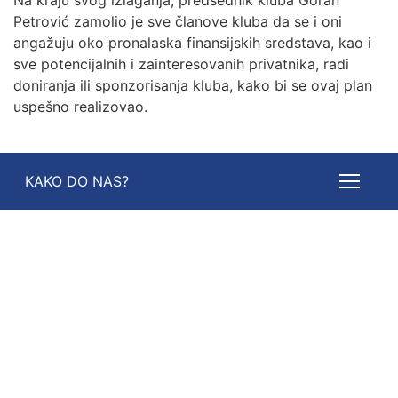
Na kraju svog izlaganja, predsednik kluba Goran
Petrović zamolio je sve članove kluba da se i oni
angažuju oko pronalaska finansijskih sredstava, kao i
sve potencijalnih i zainteresovanih privatnika, radi
doniranja ili sponzorisanja kluba, kako bi se ovaj plan
uspešno realizovao.
KAKO DO NAS?