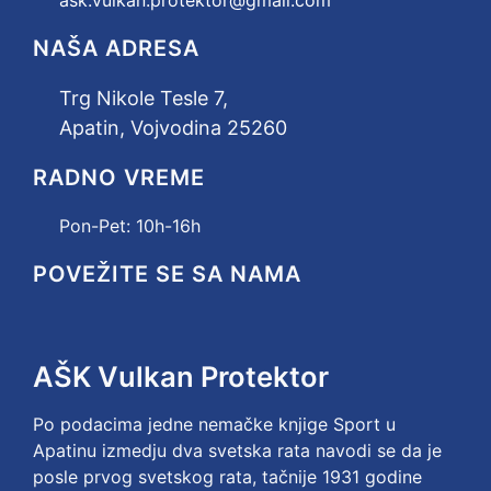
ask.vulkan.protektor@gmail.com
NAŠA ADRESA
Trg Nikole Tesle 7,
Apatin, Vojvodina 25260
RADNO VREME
Pon-Pet:
10h-16h
POVEŽITE SE SA NAMA
AŠK Vulkan Protektor
Po podacima jedne nemačke knjige Sport u
Apatinu izmedju dva svetska rata navodi se da je
posle prvog svetskog rata, tačnije 1931 godine