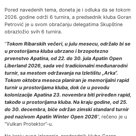
Pored navedenih tema, doneta je i odluka da se tokom
2026. godine održi 6 turnira, a predsednik kluba Goran
Petrović je u svom obraćanju delegatima Skupštine
obrazložio svih 6 turnira.
“
Tokom Ribarskih večeri, u julu mesecu, održalo bi se
u prostorijama kluba ubrzano i brzopotezno
prvenstvo Apatina, od 22. do 30. jula Apatin Open
Liberland 2026, sada već tradicionalni međunarodni
turnir, sa mestom održavanja na Izletištu „Arka“.
Tokom oktobra meseca planiran je memorijalni rapid
turnir u prostorijama kluba, dok će u povodu
kolonizacije Apatina 23. novembra biti priređen rapid,
takođe u prostorijama kluba. Na kraju godine, od 25.
do 30. decembra, biće
održan zimski standard turnir
pod nazivom
Apatin Winter Open 2026
”, rečeno je u
“Vulkan Protektor”-u.